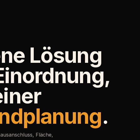
ene Lösung
Einordnung,
iner
ndplanung
.
ausanschluss, Fläche,