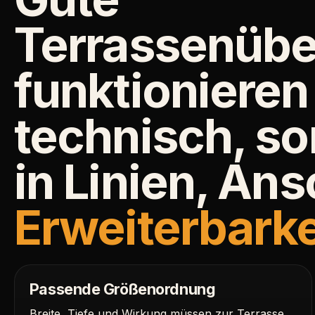
Terrassenüb
funktionieren
technisch, s
in Linien, An
Erweiterbarke
Passende Größenordnung
Breite, Tiefe und Wirkung müssen zur Terrasse