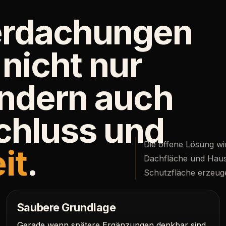
erdachungen
 nicht nur
ondern auch
schluss und
Die offene Lösung w
it
.
Dachfläche und Haus
Schutzfläche erzeug
Saubere Grundlage
Gerade wenn spätere Ergänzungen denkbar sind,